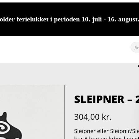
lder ferielukket i perioden 10. juli - 16. augus
SLEIPNER – 
304,00
kr.
Sleipner eller Sleipnir/S
har 8 ben og løber lige 