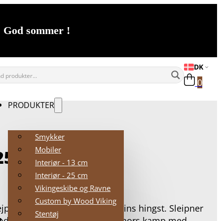
t. God sommer !
DK
0
PRODUKTER
Smykker
Mobiler
25 CM
Interiør - 13 cm
Interiør - 25 cm
Vikingeskibe og Ravne
Custom by Wood Viking
lejpner er i nordisk mytolog Odins hingst. Sleipner
Stentøj
FORHANDLERE
godt i luften som på jorden. I Thors kamp med