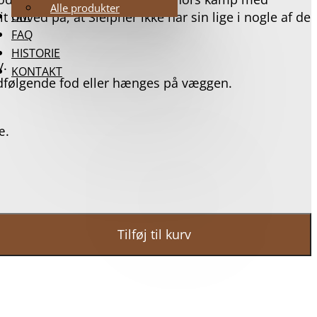
Alle produkter
hoved på, at Sleipner ikke har sin lige i nogle af de
OM
FAQ
HISTORIE
v.
KONTAKT
dfølgende fod eller hænges på væggen.
æ.
Tilføj til kurv