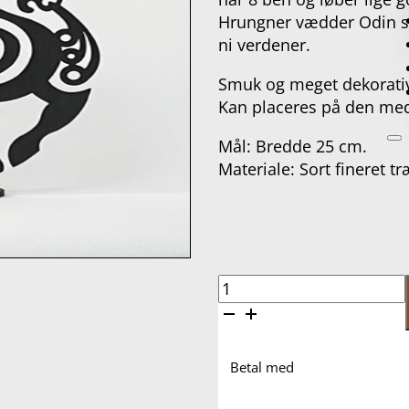
Hrungner vædder Odin sit 
ni verdener.
Smuk og meget dekorati
Kan placeres på den me
Mål: Bredde 25 cm.
Materiale: Sort fineret tr
Sleipner
-
25
cm
Betal med
antal