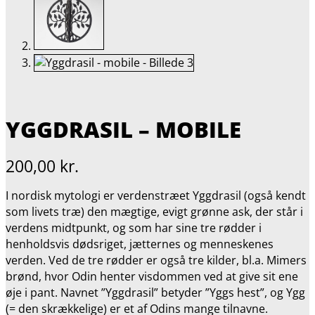
YGGDRASIL – MOBILE
200,00
kr.
I nordisk mytologi er verdenstræet Yggdrasil (også kendt
som livets træ) den mægtige, evigt grønne ask, der står i
verdens midtpunkt, og som har sine tre rødder i
henholdsvis dødsriget, jætternes og menneskenes
verden. Ved de tre rødder er også tre kilder, bl.a. Mimers
brønd, hvor Odin henter visdommen ved at give sit ene
øje i pant. Navnet ”Yggdrasil” betyder ”Yggs hest”, og Ygg
(= den skrækkelige) er et af Odins mange tilnavne.