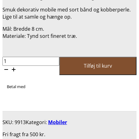
Smuk dekorativ mobile med sort bånd og kobberperle.
Lige til at samle og hænge op.
Mål: Bredde 8 cm.
Materiale: Tynd sort fineret træ.
Yggdrasil
Tilføj til kurv
-
mobile
antal
Betal med
SKU:
9913
Kategori:
Mobiler
Fri fragt fra 500 kr.