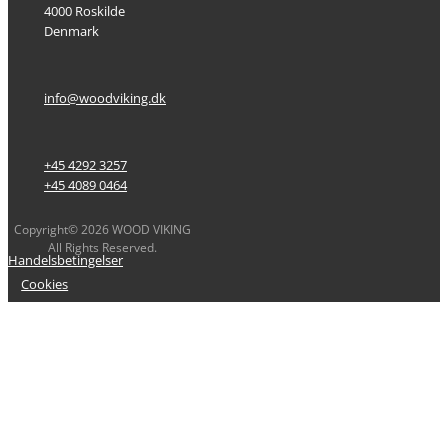
4000 Roskilde
Denmark
info@woodviking.dk
+45 4292 3257
+45 4089 0464
Copyright© 2026 WOOD VIKING
All Rights Reserved.
Handelsbetingelser
Cookies
Privatlivspolitik
Kundelogin
Kontakt os